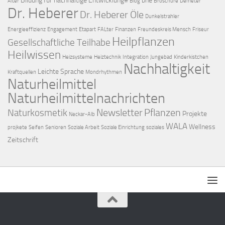
Bildung für nachhaltige Entwicklung#
bne
Alter
Blog
Broschüre
Demeter
Dr. Heberer
Dr. Heberer Öle
Dunkelstrahler
Energieeffizienz
Engagement
Etapart
FALter
Finanzen
Freundeskreis Mensch
Friseur
Heilpflanzen
Gesellschaftliche Teilhabe
Heilwissen
Heizsysteme
Heiztechnik
Integration
Jungebad
Kinderkistchen
Nachhaltigkeit
Leichte Sprache
Kraftquellen
Mondrhythmen
Naturheilmittel
Naturheilmittelnachrichten
Newsletter
Pflanzen
Naturkosmetik
Projekte
Neckar-Alb
WALA
Wellness
projkete
Seifen
Senioren
Soziale Arbeit
Soziale Einrichtung
soziales
Zeitschrift