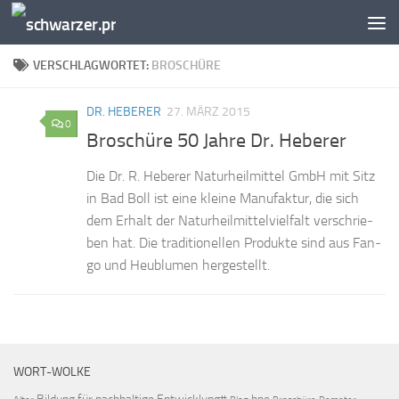
Zum Inhalt springen
VERSCHLAGWORTET:
BROSCHÜRE
DR. HEBERER
27. MÄRZ 2015
0
Broschüre 50 Jahre Dr. Heberer
Die Dr. R. He­be­rer Na­tur­heil­mit­tel GmbH mit Sitz
in Bad Boll ist eine klei­ne Ma­nu­fak­tur, die sich
dem Er­halt der Na­tur­heil­mit­tel­viel­falt ver­schrie­
ben hat. Die tra­di­tio­nel­len Pro­duk­te sind aus Fan­
go und Heu­blu­men hergestellt.
WORT-WOLKE