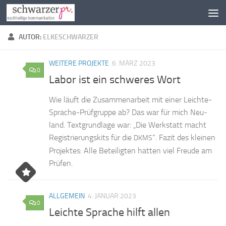
Zum Inhalt springen
AUTOR:
ELKESCHWARZER
WEITERE PROJEKTE
6. MÄRZ 2023
0
Labor ist ein schweres Wort
Wie läuft die Zu­sam­men­ar­beit mit ei­ner Leich­­te-
Spra­che-Prü­f­­grup­­pe ab? Das war für mich Neu­
land. Text­grund­la­ge war: „Die Werk­statt macht
Re­gis­trie­rungs­kits für die
”. Fa­zit des klei­nen
DKMS
Pro­jek­tes: Alle Be­tei­lig­ten hat­ten viel Freu­de am
Prüfen.
ALLGEMEIN
4. JANUAR 2023
0
Leichte Sprache hilft allen