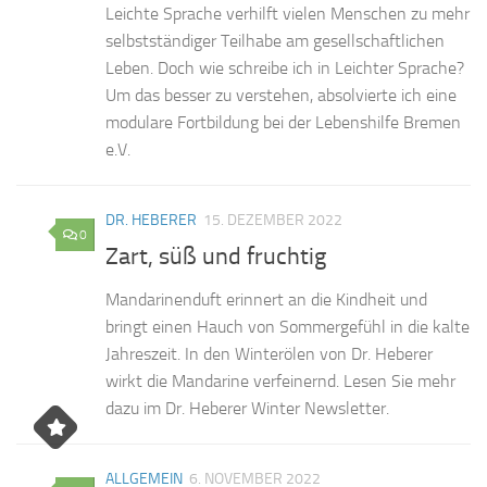
Leich­te Spra­che ver­hilft vie­len Men­schen zu mehr
selbst­stän­di­ger Teil­ha­be am ge­sell­schaft­li­chen
Le­ben. Doch wie schrei­be ich in Leich­ter Spra­che?
Um das bes­ser zu ver­ste­hen, ab­sol­vier­te ich eine
mo­du­la­re Fort­bil­dung bei der Le­bens­hil­fe Bre­men
e.V.
DR. HEBERER
15. DEZEMBER 2022
0
Zart, süß und fruchtig
Man­da­ri­nen­duft er­in­nert an die Kind­heit und
bringt ei­nen Hauch von Som­mer­ge­fühl in die kal­te
Jah­res­zeit. In den Win­ter­ölen von Dr. He­be­rer
wirkt die Man­da­ri­ne ver­fei­nernd. Le­sen Sie mehr
dazu im Dr. He­be­rer Win­ter Newsletter.
ALLGEMEIN
6. NOVEMBER 2022