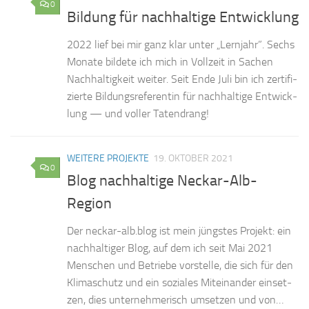
0
Bildung für nachhaltige Entwicklung
2022 lief bei mir ganz klar un­ter „Lern­jahr”. Sechs
Mo­na­te bil­de­te ich mich in Voll­zeit in Sa­chen
Nach­hal­tig­keit wei­ter. Seit Ende Juli bin ich zer­ti­fi­
zier­te Bil­dungs­re­fe­ren­tin für nach­hal­ti­ge Ent­wick­
lung — und vol­ler Tatendrang!
WEITERE PROJEKTE
19. OKTOBER 2021
0
Blog nachhaltige Neckar-Alb-
Region
Der neckar-alb.blog ist mein jüngs­tes Pro­jekt: ein
nach­hal­ti­ger Blog, auf dem ich seit Mai 2021
Men­schen und Be­trie­be vor­stel­le, die sich für den
Kli­ma­schutz und ein so­zia­les Mit­ein­an­der ein­set­
zen, dies un­ter­neh­me­risch um­set­zen und von…