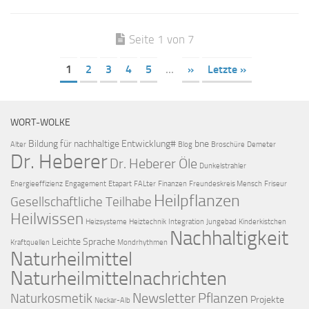
Seite 1 von 7
1
2
3
4
5
...
»
Letzte »
WORT-WOLKE
Bildung für nachhaltige Entwicklung#
bne
Alter
Blog
Broschüre
Demeter
Dr. Heberer
Dr. Heberer Öle
Dunkelstrahler
Energieeffizienz
Engagement
Etapart
FALter
Finanzen
Freundeskreis Mensch
Friseur
Heilpflanzen
Gesellschaftliche Teilhabe
Heilwissen
Heizsysteme
Heiztechnik
Integration
Jungebad
Kinderkistchen
Nachhaltigkeit
Leichte Sprache
Kraftquellen
Mondrhythmen
Naturheilmittel
Naturheilmittelnachrichten
Newsletter
Pflanzen
Naturkosmetik
Projekte
Neckar-Alb