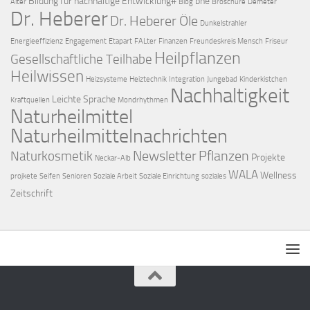
Bildung für nachhaltige Entwicklung#
bne
Alter
Blog
Broschüre
Demeter
Dr. Heberer
Dr. Heberer Öle
Dunkelstrahler
Energieeffizienz
Engagement
Etapart
FALter
Finanzen
Freundeskreis Mensch
Friseur
Heilpflanzen
Gesellschaftliche Teilhabe
Heilwissen
Heizsysteme
Heiztechnik
Integration
Jungebad
Kinderkistchen
Nachhaltigkeit
Leichte Sprache
Kraftquellen
Mondrhythmen
Naturheilmittel
Naturheilmittelnachrichten
Newsletter
Pflanzen
Naturkosmetik
Projekte
Neckar-Alb
WALA
Wellness
projkete
Seifen
Senioren
Soziale Arbeit
Soziale Einrichtung
soziales
Zeitschrift