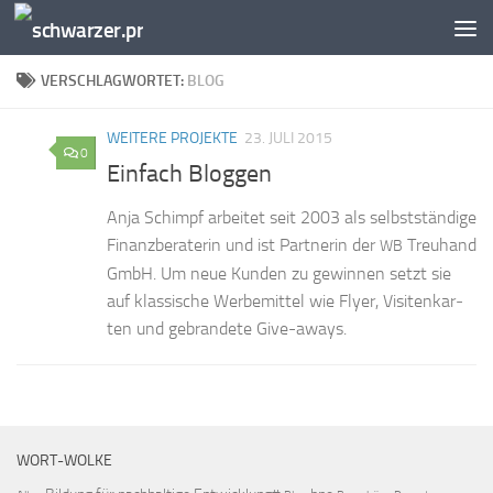
Zum Inhalt springen
VERSCHLAGWORTET:
BLOG
WEITERE PROJEKTE
23. JULI 2015
0
Einfach Bloggen
Anja Schimpf ar­bei­tet seit 2003 als selbst­stän­di­ge
Fi­nanz­be­ra­te­rin und ist Part­ne­rin der
Treu­hand
WB
GmbH. Um neue Kun­den zu ge­win­nen setzt sie
auf klas­si­sche Wer­be­mit­tel wie Fly­er, Vi­si­ten­kar­
ten und ge­bran­de­te Give-aways.
WORT-WOLKE