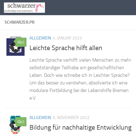
Zum Inhalt springen
SCHWARZER.PR
ALLGEMEIN
4. JANUAR 2023
0
Leichte Sprache hilft allen
Leich­te Spra­che ver­hilft vie­len Men­schen zu mehr
selbst­stän­di­ger Teil­ha­be am ge­sell­schaft­li­chen
Le­ben. Doch wie schrei­be ich in Leich­ter Spra­che?
Um das bes­ser zu ver­ste­hen, ab­sol­vier­te ich eine
mo­du­la­re Fort­bil­dung bei der Le­bens­hil­fe Bre­men
e.V.
ALLGEMEIN
6. NOVEMBER 2022
0
Bildung für nachhaltige Entwicklung