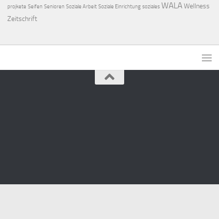
WALA
Wellness
projkete
Seifen
Senioren
Soziale Arbeit
Soziale Einrichtung
soziales
Zeitschrift