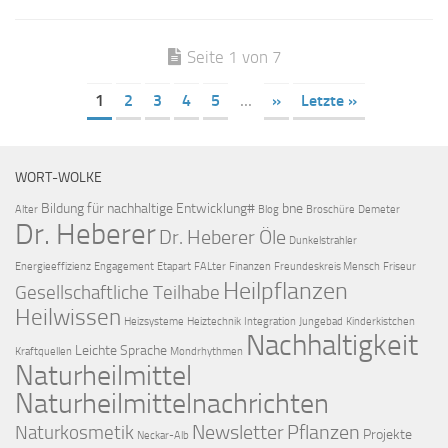
Seite 1 von 7
1
2
3
4
5
...
»
Letzte »
WORT-WOLKE
Bildung für nachhaltige Entwicklung#
bne
Alter
Blog
Broschüre
Demeter
Dr. Heberer
Dr. Heberer Öle
Dunkelstrahler
Energieeffizienz
Engagement
Etapart
FALter
Finanzen
Freundeskreis Mensch
Friseur
Heilpflanzen
Gesellschaftliche Teilhabe
Heilwissen
Heizsysteme
Heiztechnik
Integration
Jungebad
Kinderkistchen
Nachhaltigkeit
Leichte Sprache
Kraftquellen
Mondrhythmen
Naturheilmittel
Naturheilmittelnachrichten
Newsletter
Pflanzen
Naturkosmetik
Projekte
Neckar-Alb