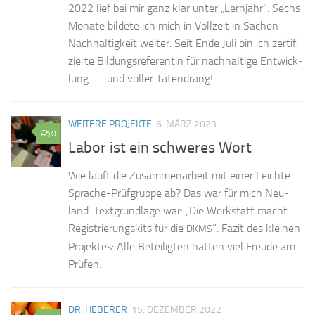
2022 lief bei mir ganz klar un­ter „Lern­jahr”. Sechs
Mo­na­te bil­de­te ich mich in Voll­zeit in Sa­chen
Nach­hal­tig­keit wei­ter. Seit Ende Juli bin ich zer­ti­fi­
zier­te Bil­dungs­re­fe­ren­tin für nach­hal­ti­ge Ent­wick­
lung — und vol­ler Tatendrang!
WEITERE PROJEKTE
6. MÄRZ 2023
0
Labor ist ein schweres Wort
Wie läuft die Zu­sam­men­ar­beit mit ei­ner Leich­­te-
Spra­che-Prü­f­­grup­­pe ab? Das war für mich Neu­
land. Text­grund­la­ge war: „Die Werk­statt macht
Re­gis­trie­rungs­kits für die
”. Fa­zit des klei­nen
DKMS
Pro­jek­tes: Alle Be­tei­lig­ten hat­ten viel Freu­de am
Prüfen.
DR. HEBERER
15. DEZEMBER 2022