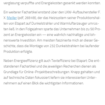
ver­gla­sung ver­puff­te und En­er­gie­kos­ten ge­senkt wer­den konnten.
Ein wei­te­rer Fach­ar­ti­kel en­stand über den LKW-Auf­bau­her­stel­ler F.
X.
Mei­l­ler
(pdf, 269
), der das Heiz­sys­tem sei­ner Pro­duk­ti­ons­hal­
KB
len von Eta­part auf Dun­kel­strah­ler und Warm­luft­er­zeu­ger um­rüs­
ten ließ. In den Fol­ge­jah­ren spar­te das Un­ter­neh­men bis zu 50 Pro­
zent an En­er­gie­kos­ten ein — eine wahr­lich nach­hal­ti­ge und loh­
nens­wer­te In­ves­ti­ti­on. Am meis­ten fas­zi­nier­te mich an die­ser Ge­
schich­te, dass die Mon­ta­ge von 232 Dun­kel­strah­lern bei lau­fen­der
Pro­duk­ti­on erfolgte.
Ne­ben En­er­gie­ef­fi­zi­enz gilt auch Text­ef­fi­zi­enz bei Eta­part: Die ent­
stan­de­nen Fach­ar­ti­kel und die je­wei­li­gen Re­cher­chen die­nen als
Grund­la­ge für On­line-Pro­jekt­be­schrei­bun­gen. Knapp ge­hal­ten und
auf tech­ni­sche Da­ten fo­kus­siert lie­fern sie in­ter­es­sier­ten Un­ter­
neh­mern auf ei­nen Blick die wich­tigs­ten Informationen.