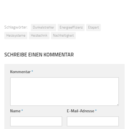
Schlagwörter:
Dunkelstrahler
Energieeffizienz
Etapart
Heizsysteme
Heiztechnik
Nachhaltigkeit
SCHREIBE EINEN KOMMENTAR
Kommentar
*
Name
*
E-Mail-Adresse
*