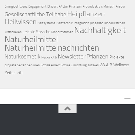
Energieeffizienz
Engagement
Etapart
FALter
Finanzen
Freundeskreis Mensch
Friseur
Heilpflanzen
Gesellschaftliche Teilhabe
Heilwissen
Heizsysteme
Heiztechnik
Integration
Jungebad
Kinderkistchen
Nachhaltigkeit
Leichte Sprache
Kraftquellen
Mondrhythmen
Naturheilmittel
Naturheilmittelnachrichten
Newsletter
Pflanzen
Naturkosmetik
Projekte
Neckar-Alb
WALA
Wellness
projkete
Seifen
Senioren
Soziale Arbeit
Soziale Einrichtung
soziales
Zeitschrift