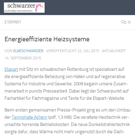
Zum Inhalt springen
ETAPART
0
Energieeffiziente Heizsysteme
VON
ELKESCHWARZER
· VERÖFFENTLICHT
22. JULI 2015
· AKTUALISIERT
14. SEPTEMBER 2015
Eta­part
mit Sitz im schwä­bi­schen Rot­ten­burg ist spe­zia­li­siert auf
die en­er­gie­ef­fi­zi­en­te Be­hei­zung von Hal­len und auf re­ge­ne­ra­ti­ve
Sys­te­me für In­dus­trie und Ge­wer­be. 2009 be­gann un­se­re Zu­sam­
men­ar­beit in punc­to Pres­se­ar­beit.
Da­bei liegt der Schwer­punkt auf
Fach­ar­ti­kel für Fach­ma­ga­zi­ne und Tex­te für die Etapart-Website.
Beim ers­ten ge­mein­sa­men Pres­se-Pro­jekt ging es um den Um­bau
der
Ten­nis­hal­le Achern
(pdf, 1,3
). Die ver­al­te­te Heiz­tech­nik ver­
MB
ur­sach­te hor­ren­de Be­triebs­kos­ten. Die neue Dun­kel­strah­ler­tech­nik
sorg­te da­für, dass Wär­me nicht mehr un­ge­nutzt durch die Dach­