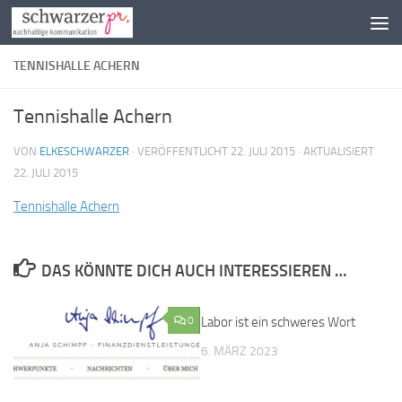
Zum Inhalt springen
TENNISHALLE ACHERN
Tennishalle Achern
VON
ELKESCHWARZER
· VERÖFFENTLICHT
22. JULI 2015
· AKTUALISIERT
22. JULI 2015
Ten­nis­hal­le Achern
DAS KÖNNTE DICH AUCH INTERESSIEREN …
0
Labor ist ein schweres Wort
0
6. MÄRZ 2023