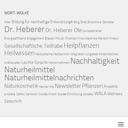
WORT-WOLKE
Bildung für nachhaltige Entwicklung#
bne
Alter
Blog
Broschüre
Demeter
Dr. Heberer
Dr. Heberer Öle
Dunkelstrahler
Energieeffizienz
Engagement
Etapart
FALter
Finanzen
Freundeskreis Mensch
Friseur
Heilpflanzen
Gesellschaftliche Teilhabe
Heilwissen
Heizsysteme
Heiztechnik
Integration
Jungebad
Kinderkistchen
Nachhaltigkeit
Leichte Sprache
Kraftquellen
Mondrhythmen
Naturheilmittel
Naturheilmittelnachrichten
Newsletter
Pflanzen
Naturkosmetik
Projekte
Neckar-Alb
WALA
Wellness
projkete
Seifen
Senioren
Soziale Arbeit
Soziale Einrichtung
soziales
Zeitschrift